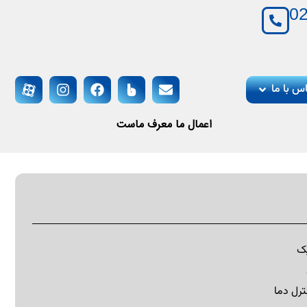
0
س با ما
ا
ع
م
ا
ل
م
ا
م
ع
ر
ف
م
ا
س
ت
ن
ه
گ
ف
ت
ا
یک
رل دما