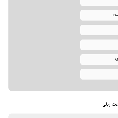
ته
8
ت ریلی