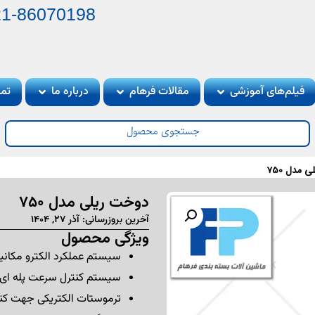
21-86070198
فیلم‌های آموزشی
مقالات فرهام
درباره ما
تما
 مدل 750
دوخت ریلی مدل 750
آخرین بروزرسانی:‌ آذر 27, 1404
ویژگی محصول
سیستم عملکرد الکترو مکان
سیستم کنترل سرعت پله ای
ترموستات الکتریکی جهت کنت