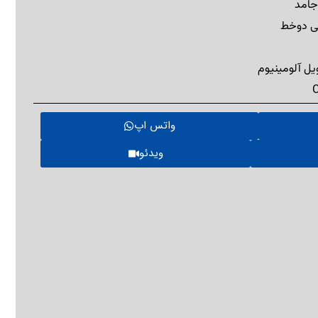
 جامد
پی دوخط
یل آلومینیوم
واتس اپ
ویدئو