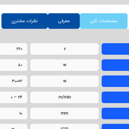
مشخصات کلی
معرفی
نظرات مشتری
220
v
80
w
300×2
w
0 – 24
m/min
10
mm