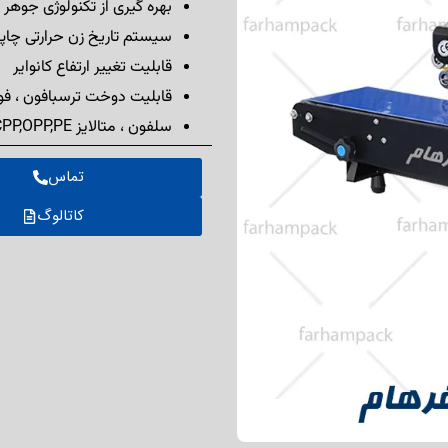
بهره گیری از تکنولوژی جوهر
سیستم تاریخ زن حرارتی چا
قابلیت تغییر ارتفاع کانوایر
قابلیت دوخت ترسبافون ، فو
سلفون ، متالایز CPP,OPP,PE
تماس
کاتالوگ