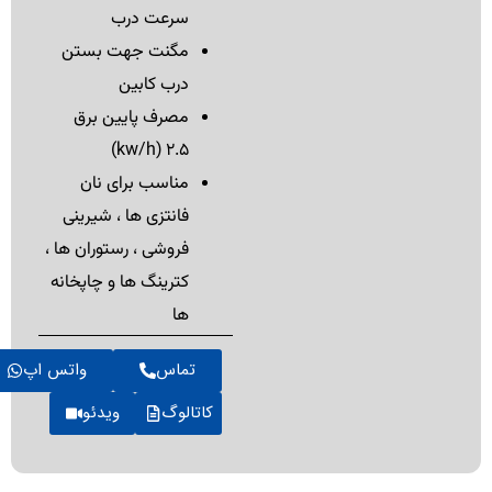
سرعت درب
مگنت جهت بستن
درب کابین
مصرف پایین برق
kw/h) 2.5)
مناسب برای نان
فانتزی ها ، شیرینی
فروشی ، رستوران ها ،
کترینگ ها و چاپخانه
ها
تماس
واتس اپ
کاتالوگ
ویدئو