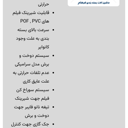
حرارتی
قابلیت شیرینک فیلم
های POF , PVC
سرعت بالای بسته
بندی به علت وجود
کانوایر
سیستم دوخت و
برش مدل سرامیکی
عدم تلفات حرارتی به
علت عایق کاری
سیستم سوراخ کن
فیلم جهت شیرینک
تیغه نانو فایبر جهت
دوخت و برش
جک گازی جهت کنترل