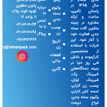
سال 1385 در
پایین مطهری
درباره
وکیوم
راستای تأمین،
کوچه الوند پلاک
ما
بسته
ساخت و ارائه
۱۱ واحد ۱۷
بندی
تماس
مشاوره در زمینه
021-86070194
با ما
چسب
ماشین آلات بسته
021-86070198
زن
بندی فعالیت خود
وبلاگ
را آغاز نمود. این
09121326679
تاریخ
شرکت با استفاده
زن
info@farhampack.com
از متخصصین
قطعات
کارآزموده و دانش
یدکی
فنی روز دنیا در
زمینه دستگاه‌های
گالری
شیرینک پک،
شیرینک تونل‌،
چسب زن کارتن‌،
تسمه کش کارتن،
وکیوم بسته بندی،
انواع دوخت