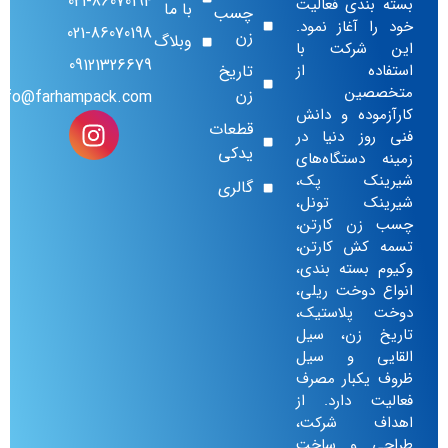
021-86070194
بسته بندی فعالیت
با ما
چسب
خود را آغاز نمود.
021-86070198
زن
وبلاگ
این شرکت با
09121326679
استفاده از
تاریخ
متخصصین
زن
info@farhampack.com
کارآزموده و دانش
قطعات
فنی روز دنیا در
یدکی
زمینه دستگاه‌های
شیرینک پک،
گالری
شیرینک تونل‌،
چسب زن کارتن‌،
تسمه کش کارتن،
وکیوم بسته بندی،
انواع دوخت ریلی،
دوخت پلاستیک،
تاریخ زن، سیل
القایی و سیل
ظروف یکبار مصرف
فعالیت دارد. از
اهداف شرکت،
طراحی و ساخت