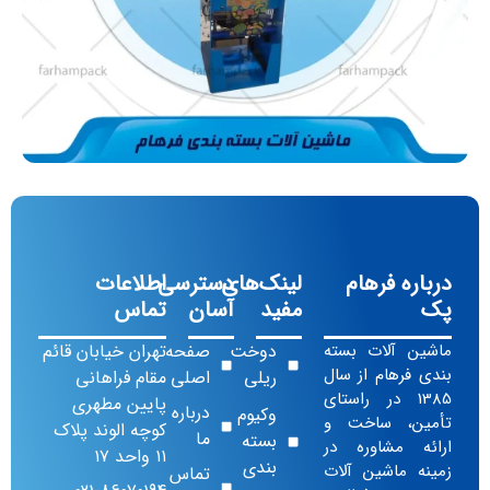
درباره فرهام
لینک‌های
دسترسی
اطلاعات
پک
مفید
آسان
تماس
ماشین آلات بسته
دوخت
صفحه
تهران خیابان قائم
بندی فرهام از سال
ریلی
اصلی
مقام فراهانی
1385 در راستای
پایین مطهری
درباره
وکیوم
تأمین، ساخت و
کوچه الوند پلاک
ما
بسته
ارائه مشاوره در
۱۱ واحد ۱۷
بندی
زمینه ماشین آلات
تماس